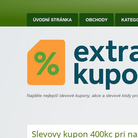
ÚVODNÍ STRÁNKA
OBCHODY
KATEG
extrakupony.cz
Najděte nejlepší slevové kupony, akce a slevové kódy p
Slevovy kupon 400kc pri n